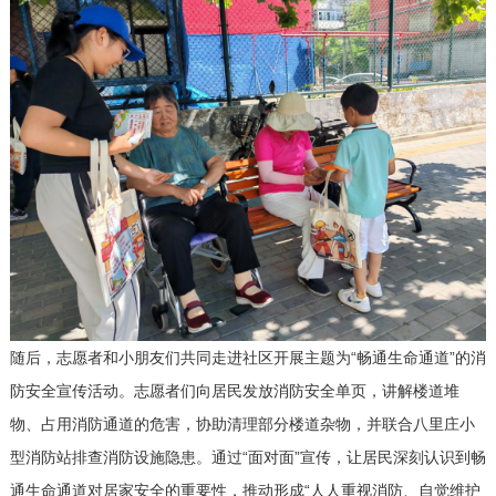
随后，志愿者和小朋友们共同走进社区开展
主题为
“畅通生命通道”
的
消
防安全
宣传
活动。志愿者们向居民发放消防安全单页，讲解楼道堆
物、占用消防通道的危害，协助清理部分楼道杂物，并联合八里庄小
型消防站排查消防设施隐患。通过
“面对面”宣传，让居民深刻认识到畅
通生命通道对居家安全的重要性，推动形成“人人重视消防、自觉维护