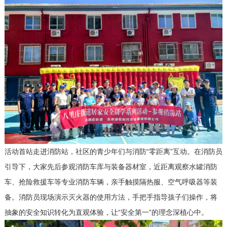
活动首站走进消防站，
社区的青少年
们与消防
“零距离”互动。在消防员
引导下，大家
先后
参观消防车库
与
装备器材室，近距离观察水罐消防
车、抢险救援车等专业
消防
车辆，亲手触摸隔热服、空气呼吸器等装
备。消防员现场演示灭火器
的
使用方法，手把手指导孩子
们
操作，将
抽象的安全知识转化为直观体验，让
“安全第一”的理念深植心中。