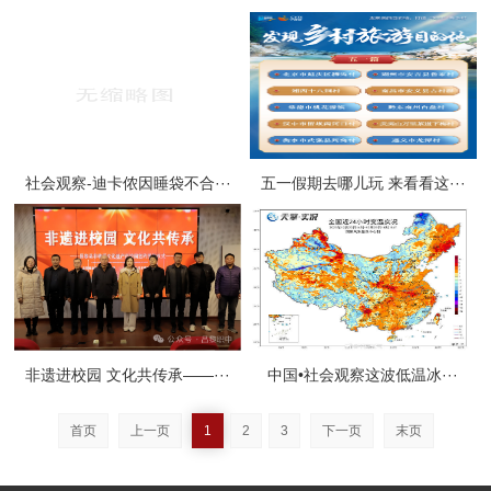
社会观察-迪卡侬因睡袋不合···
五一假期去哪儿玩 来看看这···
非遗进校园 文化共传承——···
中国•社会观察这波低温冰···
首页
上一页
1
2
3
下一页
末页