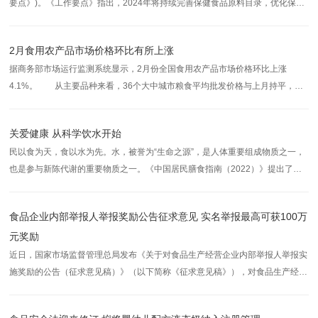
要点》)。《工作要点》指出，2024年将持续完善保健食品原料目录，优化保健
食品备案管理模式，鼓励保健食品新功能研发申请，积极推进婴幼儿配方液态奶
纳入注册管理相关修法进程，制订婴幼儿配方液态奶生产许可审查细则
2月食用农产品市场价格环比有所上涨
据商务部市场运行监测系统显示，2月份全国食用农产品市场价格环比上涨
4.1%。 从主要品种来看，36个大中城市粮食平均批发价格与上月持平，同
比上涨1.1%。食用油平均批发价格环比上涨0.1%，同比下降2.3%。猪肉平均批
发价格环比上涨7.1%，同比上涨0.7%。牛肉平均批发价格环比下降0.1%，同比
关爱健康 从科学饮水开始
下降
民以食为天，食以水为先。水，被誉为“生命之源”，是人体重要组成物质之一，
也是参与新陈代谢的重要物质之一。《中国居民膳食指南（2022）》提出了平
衡膳食准则，其中第六条准则就是“规律进餐，足量饮水”，这是“足量饮水”首次
进入全国性健康教育和公共政策的基础性文件，可见足量饮水的重要
食品企业内部举报人举报奖励公告征求意见 实名举报最高可获100万
元奖励
近日，国家市场监督管理总局发布《关于对食品生产经营企业内部举报人举报实
施奖励的公告（征求意见稿）》（以下简称《征求意见稿》），对食品生产经营
企业及网络食品交易第三方平台提供者的内部员工及相关知情人，向市场监督管
理部门实名举报本企业食品安全违法行为线索的，经查证属实可对“吹哨人”予以