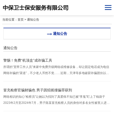
当前位置：
首页
>
通知公告
通知公告
通知公告
警惕！免费“机顶盒”成诈骗工具
所谓的“宽带工作人员”来家中免费升级网络或维修设备，却让固定电话成为电信
网络诈骗的“渠道”，不少老人浑然不觉……近期，天津等多地破获诈骗团伙以到
家中维修宽带网络为由安装“黑盒子”的案件。警方提醒，广大群众要提高警惕，
避免被不法分子利用。家中多了一个闪烁信号的“黑盒子”天津市公安局北辰分局
冒充检察官骗财骗色 男子因招摇撞骗罪获刑
网络相识的知心“检察员”让她以为找到了真爱殊不知已被“李鬼”盯上了钱袋子
2023年2月至2024年7月，男子陈某冒充检察人员的身份对多名女性被害人进行
骗财骗色。之后，陈某便以恋爱为幌子，编造生病、工作调动、请领导吃饭活动