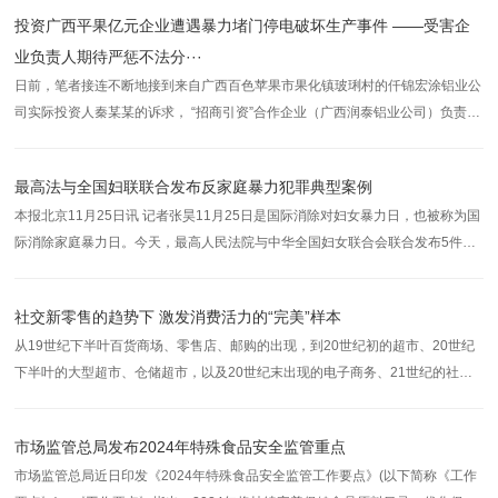
关系等理由，骗取对方钱财，甚至诱导被害人网络贷款。2023年初，刚刑满释
投资广西平果亿元企业遭遇暴力堵门停电破坏生产事件 ——受害企
放后的陈某不思悔改，故
业负责人期待严惩不法分···
日前，笔者接连不断地接到来自广西百色苹果市果化镇玻琍村的仟锦宏涂铝业公
司实际投资人秦某某的诉求， “招商引资”合作企业（广西润泰铝业公司）负责人
刘某某为首，组织、发动、指挥十多人多次采取强行堵门、暴力干扰货车出入通
行，故意拉闸停电、野蛮破坏正常生产秩序，恶意要求进购高价原材料、逼迫企
最高法与全国妇联联合发布反家庭暴力犯罪典型案例
业停产停工……“套
本报北京11月25日讯 记者张昊11月25日是国际消除对妇女暴力日，也被称为国
际消除家庭暴力日。今天，最高人民法院与中华全国妇女联合会联合发布5件反
家庭暴力犯罪典型案例。此次发布的案例，罪名涉及故意杀人罪、故意伤害罪、
虐待罪等较为典型的家庭暴力犯罪；犯罪对象既包括家庭成员，也包括家庭成员
社交新零售的趋势下 激发消费活力的“完美”样本
以外共同生活的人员
从19世纪下半叶百货商场、零售店、邮购的出现，到20世纪初的超市、20世纪
下半叶的大型超市、仓储超市，以及20世纪末出现的电子商务、21世纪的社
群、私域，人人参与、人人分享的方式贯穿了整个零售演进史。 而当前消费
趋势的新变化，则让社交新零售进入了一个全新的时代，有了全新的机会和空
市场监管总局发布2024年特殊食品安全监管重点
市场监管总局近日印发《2024年特殊食品安全监管工作要点》(以下简称《工作