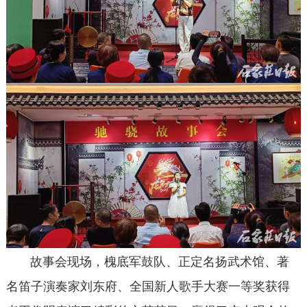
故事会现场，槐底军鼓队、正定名扬武术馆、著
名笛子演奏家刘东府、全国新人歌手大赛一等奖获得